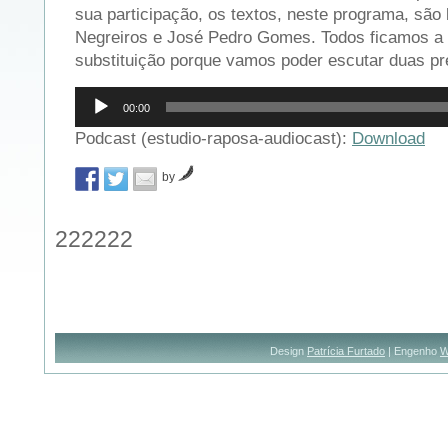
sua participação, os textos, neste programa, são
Negreiros e José Pedro Gomes. Todos ficamos a
substituição porque vamos poder escutar duas pr
Reprodutor
00:00
de
áudio
Podcast (estudio-raposa-audiocast):
Download
by
222222
Design
Patrícia Furtado
| Engenho
W