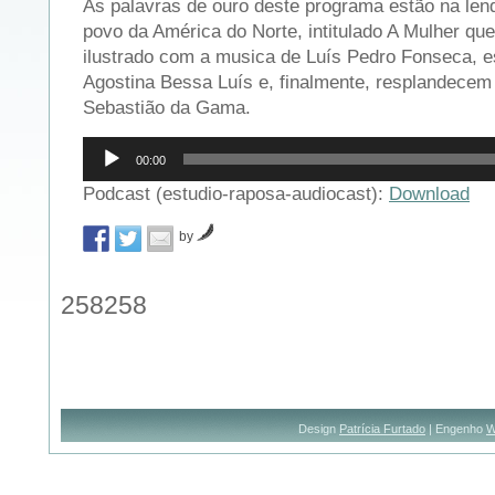
As palavras de ouro deste programa estão na len
povo da América do Norte, intitulado A Mulher que
ilustrado com a musica de Luís Pedro Fonseca, 
Agostina Bessa Luís e, finalmente, resplandece
Sebastião da Gama.
Reprodutor
00:00
de
áudio
Podcast (estudio-raposa-audiocast):
Download
by
258258
Design
Patrícia Furtado
| Engenho
W