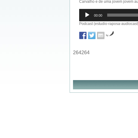
Carvalho e de uma jovem jovem au
Reprodutor
00:00
de
áudio
Podcast (estudio-raposa-audiocast
by
264264