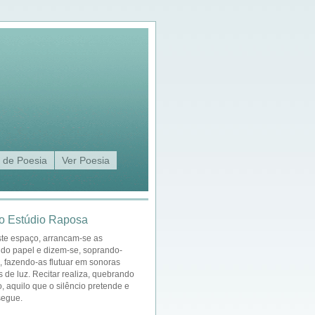
 de Poesia
Ver Poesia
o Estúdio Raposa
ste espaço, arrancam-se as
 do papel e dizem-se, soprando-
a, fazendo-as flutuar em sonoras
s de luz. Recitar realiza, quebrando
o, aquilo que o silêncio pretende e
segue.