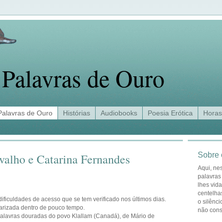
Palavras de Ouro
Palavras de Ouro
Histórias
Audiobooks
Poesia Erótica
Horas
Sobre 
valho e Catarina Fernandes
Aqui, ne
palavras
lhes vid
centelha
ificuldades de acesso que se tem verificado nos últimos dias.
o silênci
larizada dentro de pouco tempo.
não con
alavras douradas do povo Klallam (Canadá), de Mário de