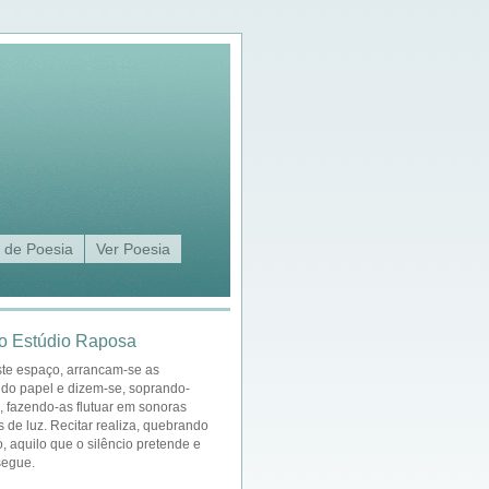
 de Poesia
Ver Poesia
o Estúdio Raposa
ste espaço, arrancam-se as
 do papel e dizem-se, soprando-
a, fazendo-as flutuar em sonoras
s de luz. Recitar realiza, quebrando
o, aquilo que o silêncio pretende e
segue.