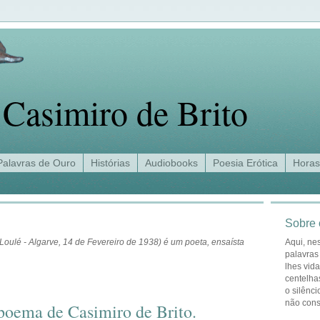
Casimiro de Brito
Palavras de Ouro
Histórias
Audiobooks
Poesia Erótica
Horas
Sobre 
Loulé - Algarve, 14 de Fevereiro de 1938) é um poeta, ensaísta
Aqui, ne
palavras
lhes vid
centelha
o silênci
não con
oema de Casimiro de Brito.