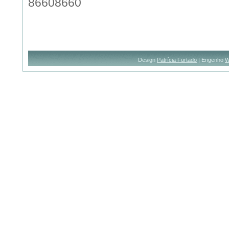
86608660
Design
Patrícia Furtado
| Engenho
W