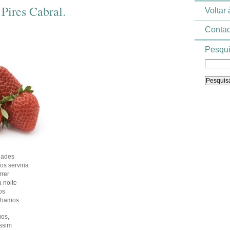
Pires Cabral.
Voltar
Contac
Pesqui
dades
s serviria
rrer
a noite
os
ínhamos
gos,
ssim