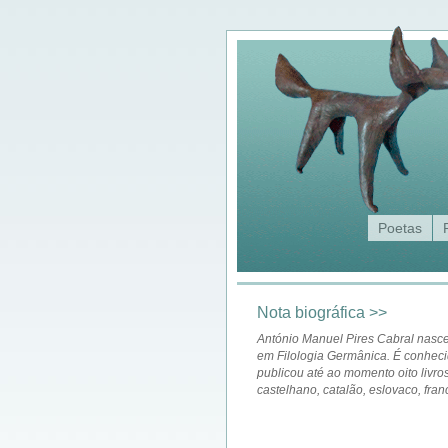
Poetas
Nota biográfica >>
António Manuel Pires Cabral nasc
em Filologia Germânica. É conhecid
publicou até ao momento oito livro
castelhano, catalão, eslovaco, franc