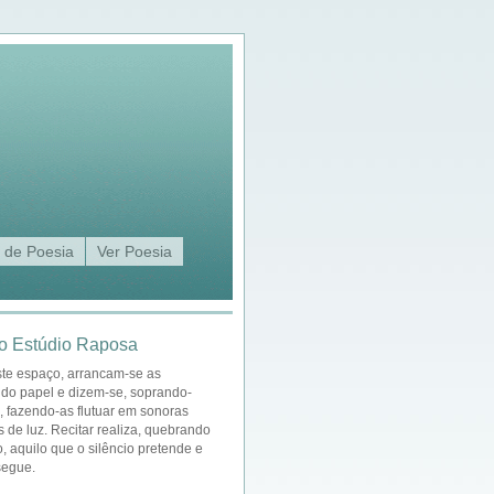
 de Poesia
Ver Poesia
o Estúdio Raposa
ste espaço, arrancam-se as
 do papel e dizem-se, soprando-
a, fazendo-as flutuar em sonoras
s de luz. Recitar realiza, quebrando
o, aquilo que o silêncio pretende e
segue.