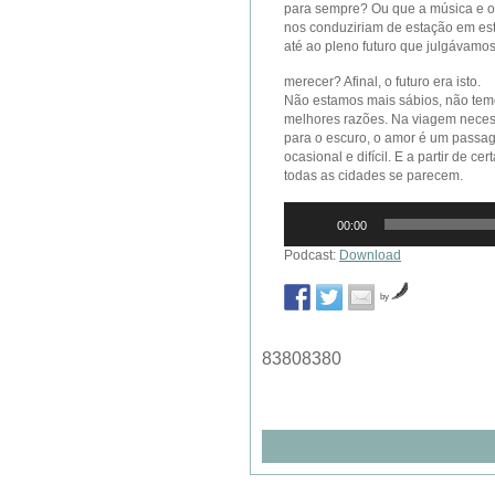
para sempre? Ou que a música e o
nos conduziriam de estação em es
até ao pleno futuro que julgávamo
merecer? Afinal, o futuro era isto.
Não estamos mais sábios, não te
melhores razões. Na viagem neces
para o escuro, o amor é um passag
ocasional e difícil. E a partir de cert
todas as cidades se parecem.
Reprodutor
00:00
de
áudio
Podcast:
Download
by
83808380