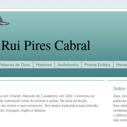
Rui Pires Cabral
Palavras de Ouro
Histórias
Audiobooks
Poesia Erótica
Horas
Sobre 
eu em Chacim, Macedo de Cavaleiros, em 1941. Licenciou-se
Aqui, ne
o sobretudo como ficcionista e poeta. Na área da ficção,
palavras
s de contos e seis romances. Tem textos traduzidos para alemão,
lhes vid
ês, húngaro, inglês e italiano.
centelha
o silênci
não con