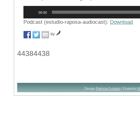
Reprodutor
00:00
de
áudio
Podcast (estudio-raposa-audiocast):
Download
by
44384438
Design
Patrícia Furtado
| Engenho
W