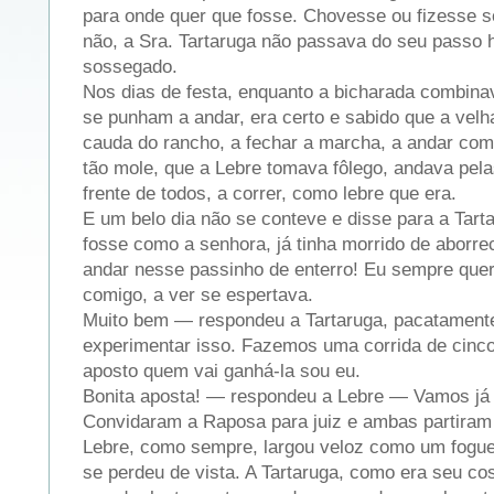
para onde quer que fosse. Chovesse ou fizesse s
não, a Sra. Tartaruga não passava do seu passo h
sossegado.
Nos dias de festa, enquanto a bicharada combinav
se punham a andar, era certo e sabido que a velha
cauda do rancho, a fechar a marcha, a andar com
tão mole, que a Lebre tomava fôlego, andava pel
frente de todos, a correr, como lebre que era.
E um belo dia não se conteve e disse para a Tart
fosse como a senhora, já tinha morrido de aborre
andar nesse passinho de enterro! Eu sempre queri
comigo, a ver se espertava.
Muito bem — respondeu a Tartaruga, pacatament
experimentar isso. Fazemos uma corrida de cinco
aposto quem vai ganhá-la sou eu.
Bonita aposta! — respondeu a Lebre — Vamos já 
Convidaram a Raposa para juiz e ambas partiram 
Lebre, como sempre, largou veloz como um fogu
se perdeu de vista. A Tartaruga, como era seu co