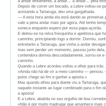
a andar lentamente, a andar… a andar… pela estr
Depois de correr um bocado, a Lebre voltou-se pa
avistando a Tartaruga, deu uma gargalhada.
— A esta hora ainda ela está dando as primeira
vale a pena andar mais por agora. Até tenho tem
soneca enquanto espero por essa papa-açorda.
E deitou-se na relva fresquinha e apetitosa que ha
caminho, principiando logo a dormir. Dormiu, so
entretanto a Tartaruga, que vinha a andar devagar
mas sem perder um momento, passou junto dela,
contendora dormia descuidadamente, sorriu-se e 
caminho.
Quando a Lebre acordou voltou a olhar para trás.
«Ainda não há-de vir a meio caminho — pensou.
pulos chego ao fim e ganhei a aposta.»
Mas quando olhou para diante viu a Tartaruga, q
naquele instante ao lugar combinado para o fim d
a aposta!
E a Lebre, abatida no seu orgulho de boa corredor
«Não é por muito madrugar que amanhece mais c