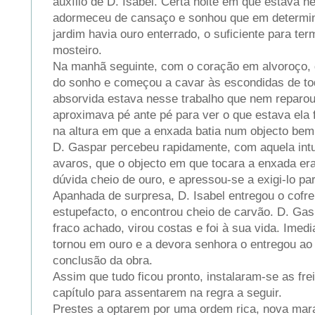
auxílio de D. Isabel. Certa noite em que estava ne
adormeceu de cansaço e sonhou que em determin
jardim havia ouro enterrado, o suficiente para ter
mosteiro.
Na manhã seguinte, com o coração em alvoroço, d
do sonho e começou a cavar às escondidas de to
absorvida estava nesse trabalho que nem reparo
aproximava pé ante pé para ver o que estava ela
na altura em que a enxada batia num objecto bem 
D. Gaspar percebeu rapidamente, com aquela intu
avaros, que o objecto em que tocara a enxada er
dúvida cheio de ouro, e apressou-se a exigi-lo par
Apanhada de surpresa, D. Isabel entregou o cofre
estupefacto, o encontrou cheio de carvão. D. Gas
fraco achado, virou costas e foi à sua vida. Imed
tornou em ouro e a devora senhora o entregou ao 
conclusão da obra.
Assim que tudo ficou pronto, instalaram-se as fr
capítulo para assentarem na regra a seguir.
Prestes a optarem por uma ordem rica, nova marav