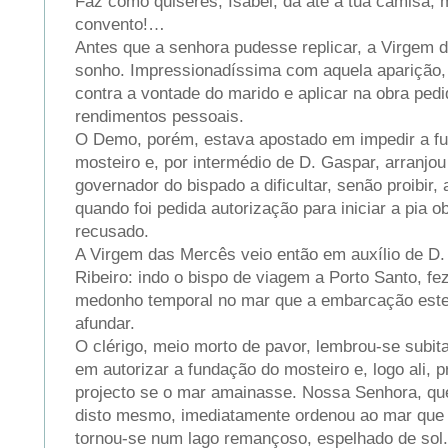
Faz como quiseres, Isabel, dá até a tua camisa,
convento!…
Antes que a senhora pudesse replicar, a Virgem 
sonho. Impressionadíssima com aquela aparição, D
contra a vontade do marido e aplicar na obra ped
rendimentos pessoais.
O Demo, porém, estava apostado em impedir a f
mosteiro e, por intermédio de D. Gaspar, arranj
governador do bispado a dificultar, senão proibir,
quando foi pedida autorização para iniciar a pia ob
recusado.
A Virgem das Mercês veio então em auxílio de D. 
Ribeiro: indo o bispo de viagem a Porto Santo, fe
medonho temporal no mar que a embarcação este
afundar.
O clérigo, meio morto de pavor, lembrou-se subi
em autorizar a fundação do mosteiro e, logo ali, 
projecto se o mar amainasse. Nossa Senhora, qu
disto mesmo, imediatamente ordenou ao mar que
tornou-se num lago remançoso, espelhado de sol.