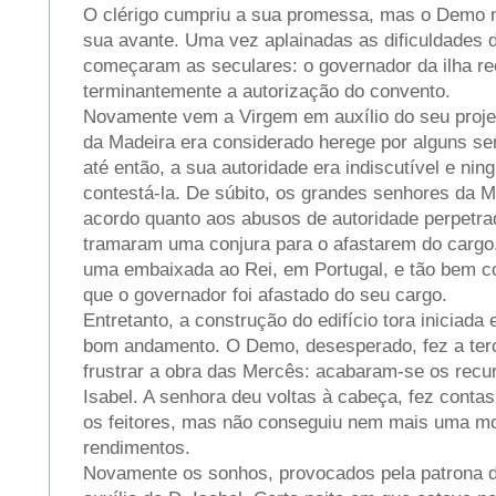
O clérigo cumpriu a sua promessa, mas o Demo nã
sua avante. Uma vez aplainadas as dificuldades de
começaram as seculares: o governador da ilha r
terminantemente a autorização do convento.
Novamente vem a Virgem em auxílio do seu proje
da Madeira era considerado herege por alguns se
até então, a sua autoridade era indiscutível e ni
contestá-la. De súbito, os grandes senhores da 
acordo quanto aos abusos de autoridade perpetra
tramaram uma conjura para o afastarem do carg
uma embaixada ao Rei, em Portugal, e tão bem c
que o governador foi afastado do seu cargo.
Entretanto, a construção do edifício tora iniciada
bom andamento. O Demo, desesperado, fez a terce
frustrar a obra das Mercês: acabaram-se os recu
Isabel. A senhora deu voltas à cabeça, fez conta
os feitores, mas não conseguiu nem mais uma m
rendimentos.
Novamente os sonhos, provocados pela patrona 