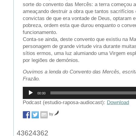
sorte do convento das Mercês: a terra começou a 
ameaçando destruir a obra que tantos sacrifícios c
convictas de que era vontade de Deus, optaram e
pobreza, ordem esta que durou enquanto o conv
funcionamento.
Conta-se ainda, deste convento que existiu na Ma
personagem de grande virtude vira durante muitas
sítios ermos, uma luz alumiando uma Virgem esp
por legiões de demónios.
Ouvimos a lenda do Convento das Mercês, escrit
Frazão.
Reprodutor
00:00
de
áudio
Podcast (estudio-raposa-audiocast):
Download
by
43624362