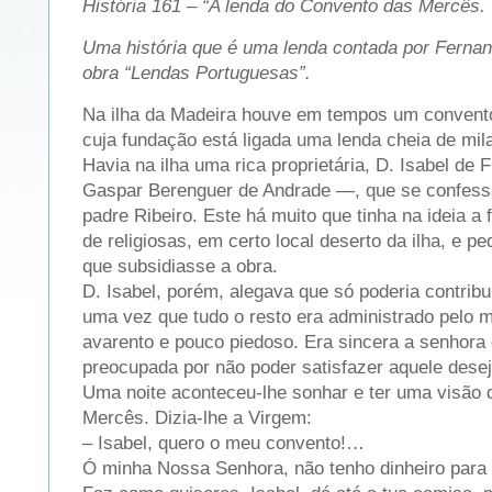
História 161 – “A lenda do Convento das Mercês.
Uma história que é uma lenda contada por Ferna
obra “Lendas Portuguesas”.
Na ilha da Madeira houve em tempos um convent
cuja fundação está ligada uma lenda cheia de mil
Havia na ilha uma rica proprietária, D. Isabel d
Gaspar Berenguer de Andrade —, que se confess
padre Ribeiro. Este há muito que tinha na ideia 
de religiosas, em certo local deserto da ilha, e p
que subsidiasse a obra.
D. Isabel, porém, alegava que só poderia contribu
uma vez que tudo o resto era administrado pelo
avarento e pouco piedoso. Era sincera a senhora e
preocupada por não poder satisfazer aquele desejo
Uma noite aconteceu-lhe sonhar e ter uma visão
Mercês. Dizia-lhe a Virgem:
– Isabel, quero o meu convento!…
Ó minha Nossa Senhora, não tenho dinheiro para 