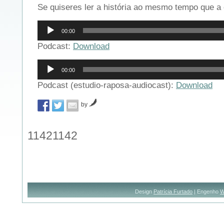
Se quiseres ler a história ao mesmo tempo que a 
Reprodutor
00:00
de
áudio
Podcast:
Download
Reprodutor
00:00
de
áudio
Podcast (estudio-raposa-audiocast):
Download
by
11421142
Design
Patrícia Furtado
| Engenho
W