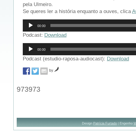
pela Ulmeiro.
Se queres ler a história enquanto a ouves, clica
A
Reprodutor
00:00
de
áudio
Podcast:
Download
Reprodutor
00:00
de
áudio
Podcast (estudio-raposa-audiocast):
Download
by
973973
Design
Patrícia Furtado
| Engenho
W