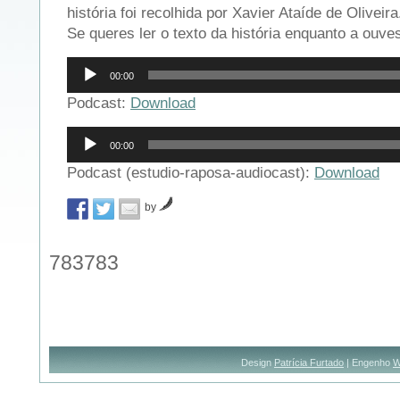
história foi recolhida por Xavier Ataíde de Oliveira
Se queres ler o texto da história enquanto a ouves
Reprodutor
00:00
de
áudio
Podcast:
Download
Reprodutor
00:00
de
áudio
Podcast (estudio-raposa-audiocast):
Download
by
783783
Design
Patrícia Furtado
| Engenho
W