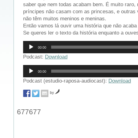
saber que nem todas acabam bem. É muito raro,
príncipes não casam com as princesas, e outras
não têm muitos meninos e meninas.
Então vamos lá ouvir uma história que não acaba
Se queres ler o texto da história enquanto a ouves
Reprodutor
00:00
de
áudio
Podcast:
Download
Reprodutor
00:00
de
áudio
Podcast (estudio-raposa-audiocast):
Download
by
677677