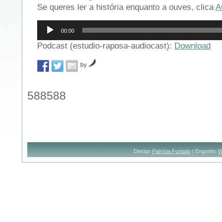
Se queres ler a história enquanto a ouves, clica
A
Reprodutor
00:00
de
áudio
Podcast (estudio-raposa-audiocast):
Download
by
588588
Design
Patrícia Furtado
| Engenho
W