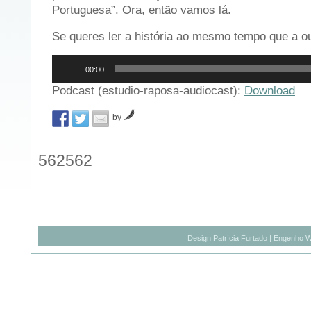
Portuguesa”. Ora, então vamos lá.
Se queres ler a história ao mesmo tempo que a o
Reprodutor
00:00
de
áudio
Podcast (estudio-raposa-audiocast):
Download
by
562562
Design
Patrícia Furtado
| Engenho
W