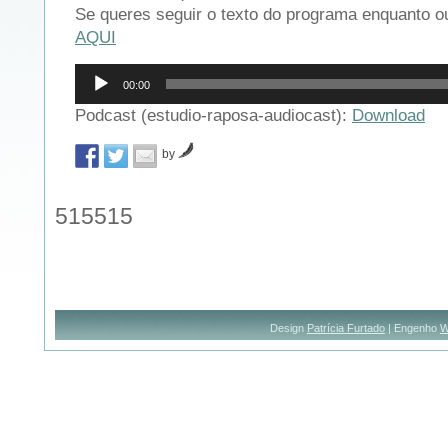
Se queres seguir o texto do programa enquanto ou
AQUI
Reprodutor
00:00
de
áudio
Podcast (estudio-raposa-audiocast):
Download
by
515515
Design
Patrícia Furtado
| Engenho
W