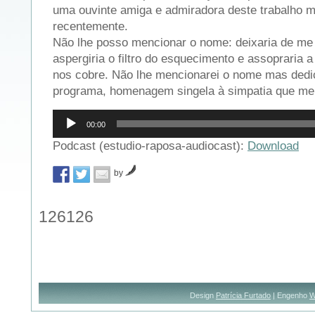
uma ouvinte amiga e admiradora deste trabalho m
recentemente.
Não lhe posso mencionar o nome: deixaria de me 
aspergiria o filtro do esquecimento e assopraria 
nos cobre. Não lhe mencionarei o nome mas dedic
programa, homenagem singela à simpatia que me
Reprodutor
00:00
de
áudio
Podcast (estudio-raposa-audiocast):
Download
by
126126
Design
Patrícia Furtado
| Engenho
W